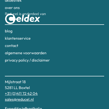
akoestiek
over ons
Reducel is onderdeel van
blog
klantenservice
contact
algemene voorwaarden
privacy policy / disclaimer
Mijlstraat 18
5281 LL Boxtel
+31 (0)411 72 42 04
sales@reducel.nl
Expeditie/afhaalbalie