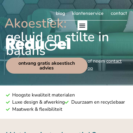
blog
klantenservice
contact
Akoestiek:
geluid en stilte in
balans
of neem
contact
ontvang gratis akoestisch
advies
op
Hoogste kwaliteit materialen
Luxe design & afwerking
Duurzaam en recyclebaar
Maatwerk & flexibiliteit