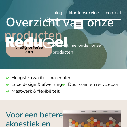
blog
klantenservice
contact
Overzicht van onze
producten
of bekijk hieronder onze
vraag offerte
aan
producten
Hoogste kwaliteit materialen
Luxe design & afwerking
Duurzaam en recyclebaar
Maatwerk & flexibiliteit
Voor een betere
akoestiek en