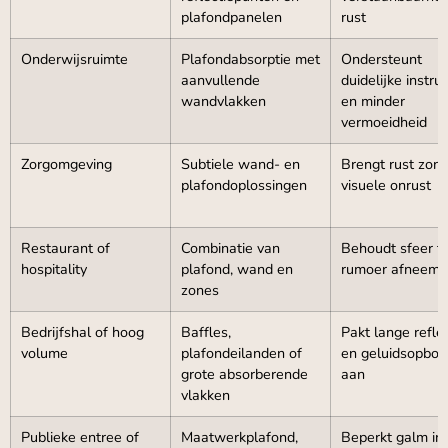
plafondpanelen
rust
Onderwijsruimte
Plafondabsorptie met
Ondersteunt
aanvullende
duidelijke instruc
wandvlakken
en minder
vermoeidheid
Zorgomgeving
Subtiele wand- en
Brengt rust zon
plafondoplossingen
visuele onrust
Restaurant of
Combinatie van
Behoudt sfeer te
hospitality
plafond, wand en
rumoer afneemt
zones
Bedrijfshal of hoog
Baffles,
Pakt lange refle
volume
plafondeilanden of
en geluidsopbo
grote absorberende
aan
vlakken
Publieke entree of
Maatwerkplafond,
Beperkt galm in