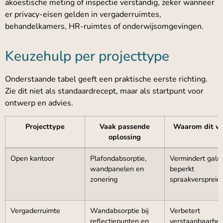
akoestische meting of inspectie verstandig, zeker wanneer
er privacy-eisen gelden in vergaderruimtes,
behandelkamers, HR-ruimtes of onderwijsomgevingen.
Keuzehulp per projecttype
Onderstaande tabel geeft een praktische eerste richting.
Zie dit niet als standaardrecept, maar als startpunt voor
ontwerp en advies.
Projecttype
Vaak passende
Waarom dit w
oplossing
Open kantoor
Plafondabsorptie,
Vermindert galm
wandpanelen en
beperkt
zonering
spraakverspreid
Vergaderruimte
Wandabsorptie bij
Verbetert
reflectiepunten en
verstaanbaarhei