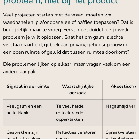
probleem, niet bij het product
Veel projecten starten met de vraag: moeten we
wandpanelen, plafondpanelen of baffles toepassen? Dat is
begrijpelijk, maar te vroeg. Eerst moet duidelijk zijn welk
probleem je wilt oplossen. Gaat het om galm, slechte
verstaanbaarheid, gebrek aan privacy, geluidsopbouw in
een open ruimte of geluid dat tussen ruimtes doorkomt?
Die problemen lijken op elkaar, maar vragen vaak om een
andere aanpak.
Signaal in de ruimte
Waarschijnlijke
Akoestisch d
oorzaak
Veel galm en een
Te veel harde,
Nagalmtijd verl
holle klank
reflecterende
oppervlakken
Gesprekken zijn
Reflecties verstoren
Spraakverstaan
moeilijk te volgen
spraak
eid verbeteren