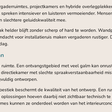
ergaderruimtes, projectkamers en hybride overlegplekke
dt spreken intensiever en luisteren vermoeiender. Men
n slechtere geluidskwaliteit mee.
 helder blijft zonder scherp of hard te worden. Wandp
acht voor installatieruis maken vergaderen rustiger. D
dag.
an
en ruimte. Een ontvangstgebied met veel galm kan onru
n directiekamer met slechte spraakverstaanbaarheid mis
gvuldig ontworpen.
akoestiek beschermt de kwaliteit van het ontwerp. Een rus
 oplossingen hoeven daarbij niet zichtbaar technisch te
ames kunnen ze onderdeel worden van het interieurconc