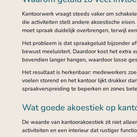
Kantoorwerk vraagt steeds vaker om schakele
die activiteiten stelt andere akoestische eis
moet spraak duidelijk overbrengen, terwijl ee
Het probleem is dat spraakgeluid bijzonder a
bewust meeluistert. Daardoor kost het extra en
bovendien langer hangen, waardoor losse gesp
Het resultaat is herkenbaar: medewerkers zoek
voelen storend en het kantoor lijkt drukker da
spraakverspreiding te beperken en zones bete
Wat goede akoestiek op kanto
De waarde van kantoorakoestiek zit niet alleen
activiteiten en een interieur dat rustiger func