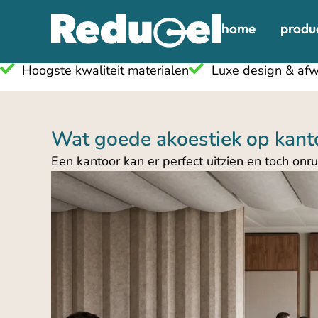
home
produ
Hoogste kwaliteit materialen
Luxe design & afw
Wat goede akoestiek op kanto
Een kantoor kan er perfect uitzien en toch on