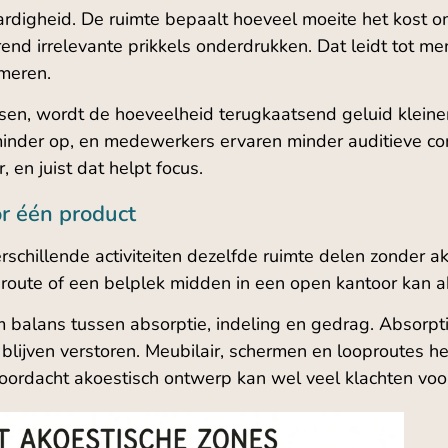
aardigheid. De ruimte bepaalt hoeveel moeite het kost o
 irrelevante prikkels onderdrukken. Dat leidt tot menta
meren.
en, wordt de hoeveelheid terugkaatsend geluid kleiner
inder op, en medewerkers ervaren minder auditieve conc
 en juist dat helpt focus.
or één product
rschillende activiteiten dezelfde ruimte delen zonder a
route of een belplek midden in een open kantoor kan a
 balans tussen absorptie, indeling en gedrag. Absorp
r blijven verstoren. Meubilair, schermen en looproutes h
 doordacht akoestisch ontwerp kan wel veel klachten vo