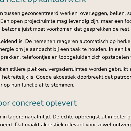
n tussen geconcentreerd werken, overleggen, bellen, 
en. Een open projectruimte mag levendig zijn, maar een 
n belzone juist moet voorkomen dat gesprekken de rest
fleidend is. De hersenen reageren automatisch op herk
ergie om je aandacht bij een taak te houden. In een kant
rekken, telefoontjes en loopgeluiden zich opstapelen 
en stillere plekken, vergaderruimtes worden gebruikt 
n het feitelijk is. Goede akoestiek doorbreekt dat patro
r op hun functie af te stemmen.
or concreet oplevert
 in lagere nagalmtijd. De echte opbrengst zit in beter g
tioneert. Dat maakt akoestiek relevant voor zowel ontwerp