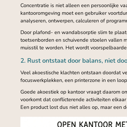
Concentratie is niet alleen een persoonlijke v
kantooromgeving moet een gebruiker voortdurend
analyseren, ontwerpen, calculeren of program
Door plafond- en wandabsorptie slim te plaats
toetsenborden en schuivende stoelen vallen m
muisstil te worden. Het wordt voorspelbaarder,
2. Rust ontstaat door balans, niet do
Veel akoestische klachten ontstaan doordat ve
focuswerkplekken, een printerzone in een loop
Goede akoestiek op kantoor vraagt daarom om
voorkomt dat conflicterende activiteiten elkaa
Een product lost dus niet alles op, maar een