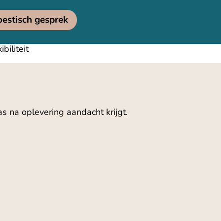
oestisch gesprek
biliteit
s na oplevering aandacht krijgt.