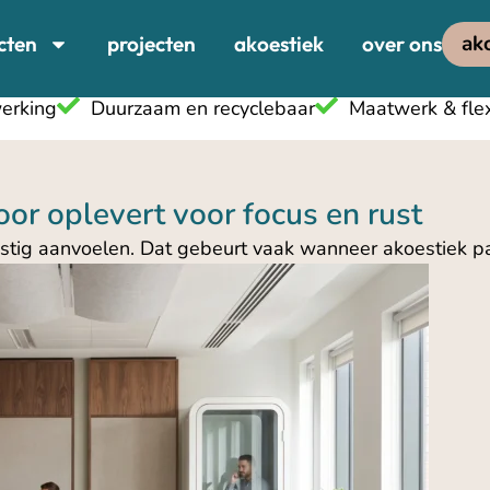
ak
cten
projecten
akoestiek
over ons
erking
Duurzaam en recyclebaar
Maatwerk & flexi
or oplevert voor focus en rust
rustig aanvoelen. Dat gebeurt vaak wanneer akoestiek pa