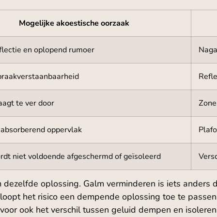
Mogelijke akoestische oorzaak
eflectie en oplopend rumoer
Nagal
praakverstaanbaarheid
Refl
aagt te ver door
Zoner
 absorberend oppervlak
Plafo
rdt niet voldoende afgeschermd of geïsoleerd
Vers
m dezelfde oplossing. Galm verminderen is iets anders 
oopt het risico een dempende oplossing toe te passen ter
oor ook het verschil tussen geluid dempen en isoleren