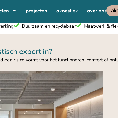
ak
cten
projecten
akoestiek
over ons
erking
Duurzaam en recyclebaar
Maatwerk & flexi
tisch expert in?
id een risico vormt voor het functioneren, comfort of on