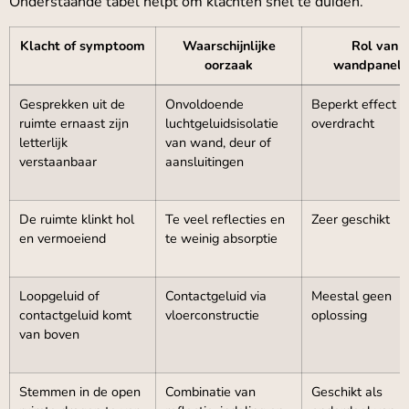
Onderstaande tabel helpt om klachten snel te duiden.
Klacht of symptoom
Waarschijnlijke
Rol van
oorzaak
wandpanele
Gesprekken uit de
Onvoldoende
Beperkt effect o
ruimte ernaast zijn
luchtgeluidsisolatie
overdracht
letterlijk
van wand, deur of
verstaanbaar
aansluitingen
De ruimte klinkt hol
Te veel reflecties en
Zeer geschikt
en vermoeiend
te weinig absorptie
Loopgeluid of
Contactgeluid via
Meestal geen
contactgeluid komt
vloerconstructie
oplossing
van boven
Stemmen in de open
Combinatie van
Geschikt als