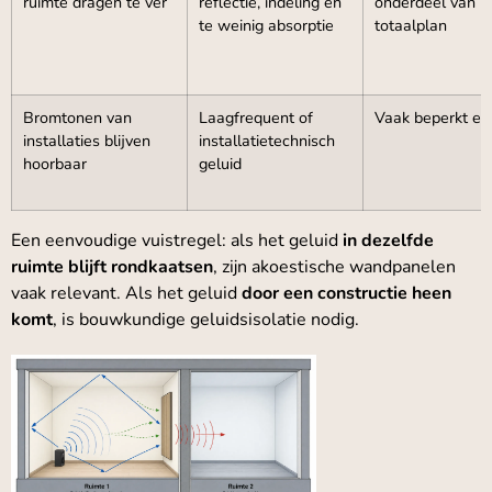
ruimte dragen te ver
reflectie, indeling en
onderdeel van
te weinig absorptie
totaalplan
Bromtonen van
Laagfrequent of
Vaak beperkt eff
installaties blijven
installatietechnisch
hoorbaar
geluid
Een eenvoudige vuistregel: als het geluid
in dezelfde
ruimte blijft rondkaatsen
, zijn akoestische wandpanelen
vaak relevant. Als het geluid
door een constructie heen
komt
, is bouwkundige geluidsisolatie nodig.