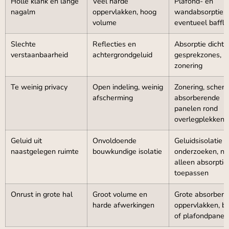
Holle klank en lange
Veel harde
Plafond- en
nagalm
oppervlakken, hoog
wandabsorptie,
volume
eventueel baffle
Slechte
Reflecties en
Absorptie dichtbi
verstaanbaarheid
achtergrondgeluid
gesprekzones, b
zonering
Te weinig privacy
Open indeling, weinig
Zonering, scher
afscherming
absorberende
panelen rond
overlegplekken
Geluid uit
Onvoldoende
Geluidsisolatie
naastgelegen ruimte
bouwkundige isolatie
onderzoeken, ni
alleen absorptie
toepassen
Onrust in grote hal
Groot volume en
Grote absorber
harde afwerkingen
oppervlakken, ba
of plafondpanel