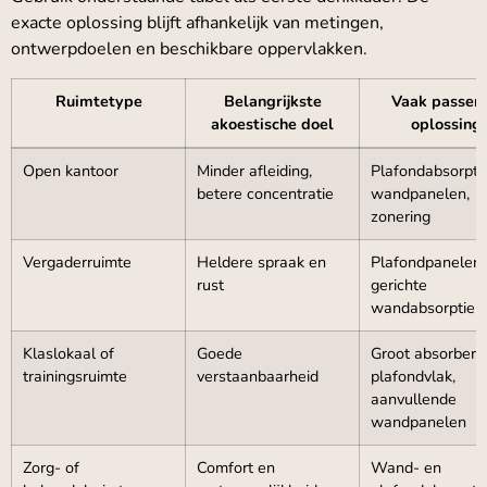
exacte oplossing blijft afhankelijk van metingen,
ontwerpdoelen en beschikbare oppervlakken.
Ruimtetype
Belangrijkste
Vaak passen
akoestische doel
oplossing
Open kantoor
Minder afleiding,
Plafondabsorptie
betere concentratie
wandpanelen,
zonering
Vergaderruimte
Heldere spraak en
Plafondpanelen 
rust
gerichte
wandabsorptie
Klaslokaal of
Goede
Groot absorbere
trainingsruimte
verstaanbaarheid
plafondvlak,
aanvullende
wandpanelen
Zorg- of
Comfort en
Wand- en