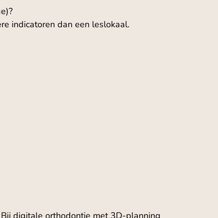
ge)?
e indicatoren dan een leslokaal.
 Bij
digitale orthodontie met 3D-planning