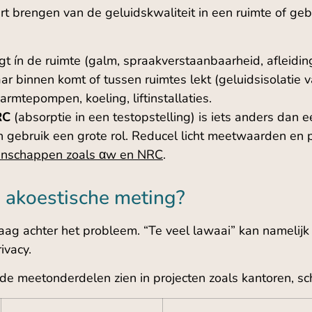
aart brengen van de geluidskwaliteit in een ruimte of g
gt ín de ruimte (galm, spraakverstaanbaarheid, afleiding
aar binnen komt of tussen ruimtes lekt (geluidsisolatie
warmtepompen, koeling, liftinstallaties.
RC
(absorptie in een testopstelling) is iets anders dan e
en gebruik een grote rol. Reducel licht meetwaarden en 
igenschappen zoals αw en NRC
.
 akoestische meting?
ag achter het probleem. “Te veel lawaai” kan namelijk
ivacy.
 meetonderdelen zien in projecten zoals kantoren, sch