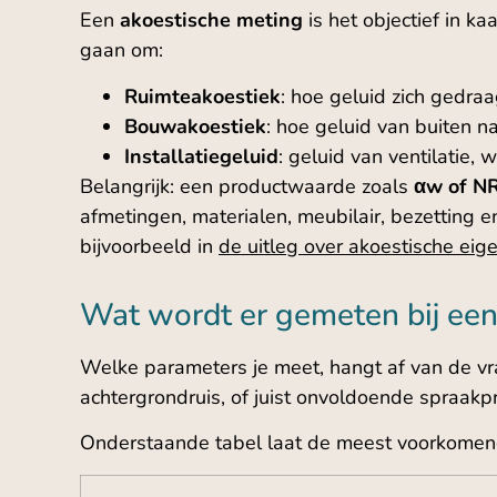
Een
akoestische meting
is het objectief in k
gaan om:
Ruimteakoestiek
: hoe geluid zich gedraa
Bouwakoestiek
: hoe geluid van buiten n
Installatiegeluid
: geluid van ventilatie, 
Belangrijk: een productwaarde zoals
αw of N
afmetingen, materialen, meubilair, bezetting 
bijvoorbeeld in
de uitleg over akoestische e
Wat wordt er gemeten bij een
Welke parameters je meet, hangt af van de vra
achtergrondruis, of juist onvoldoende spraakpr
Onderstaande tabel laat de meest voorkomende