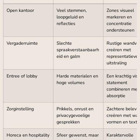
Open kantoor
Veel stemmen,
Zones visueel
loopgeluid en
markeren en
reflecties
concentratie
ondersteunen
Vergaderruimte
Slechte
Rustige wandvl
spraakverstaanbaarh
creëren met
eid en galm
representatieve
uitstraling
Entree of lobby
Harde materialen en
Een krachtig vis
hoge volumes
statement
combineren met
absorptie
Zorginstelling
Prikkels, onrust en
Zachtere belevi
privacygevoelige
creëren met wa
gesprekken
vormen en textie
Horeca en hospitality
Sfeer gewenst, maar
Karaktervolle