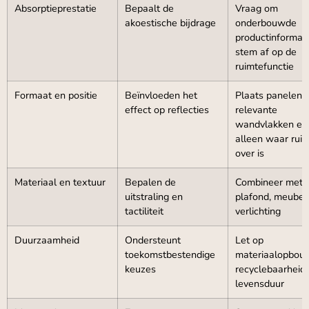
Absorptieprestatie
Bepaalt de
Vraag om
akoestische bijdrage
onderbouwde
productinformat
stem af op de
ruimtefunctie
Formaat en positie
Beïnvloeden het
Plaats panelen 
effect op reflecties
relevante
wandvlakken en 
alleen waar rui
over is
Materiaal en textuur
Bepalen de
Combineer met v
uitstraling en
plafond, meubel
tactiliteit
verlichting
Duurzaamheid
Ondersteunt
Let op
toekomstbestendige
materiaalopbou
keuzes
recyclebaarheid
levensduur