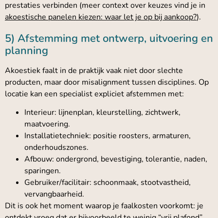
prestaties verbinden (meer context over keuzes vind je in
akoestische panelen kiezen: waar let je op bij aankoop?
).
5) Afstemming met ontwerp, uitvoering en
planning
Akoestiek faalt in de praktijk vaak niet door slechte
producten, maar door misalignment tussen disciplines. Op
locatie kan een specialist expliciet afstemmen met:
Interieur: lijnenplan, kleurstelling, zichtwerk,
maatvoering.
Installatietechniek: positie roosters, armaturen,
onderhoudszones.
Afbouw: ondergrond, bevestiging, tolerantie, naden,
sparingen.
Gebruiker/facilitair: schoonmaak, stootvastheid,
vervangbaarheid.
Dit is ook het moment waarop je faalkosten voorkomt: je
ontdekt vroeg dat er bijvoorbeeld te weinig “vrij plafond”