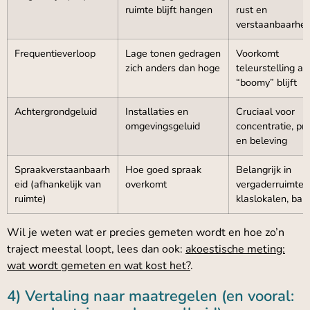
ruimte blijft hangen
rust en
verstaanbaarhei
Frequentieverloop
Lage tonen gedragen
Voorkomt
zich anders dan hoge
teleurstelling al
“boomy” blijft
Achtergrondgeluid
Installaties en
Cruciaal voor
omgevingsgeluid
concentratie, pri
en beleving
Spraakverstaanbaarh
Hoe goed spraak
Belangrijk in
eid (afhankelijk van
overkomt
vergaderruimtes
ruimte)
klaslokalen, bali
Wil je weten wat er precies gemeten wordt en hoe zo’n
traject meestal loopt, lees dan ook:
akoestische meting:
wat wordt gemeten en wat kost het?
.
4) Vertaling naar maatregelen (en vooral: