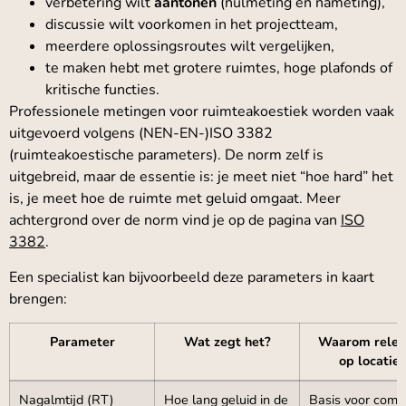
verbetering wilt
aantonen
(nulmeting en nameting),
discussie wilt voorkomen in het projectteam,
meerdere oplossingsroutes wilt vergelijken,
te maken hebt met grotere ruimtes, hoge plafonds of
kritische functies.
Professionele metingen voor ruimteakoestiek worden vaak
uitgevoerd volgens (NEN-EN-)ISO 3382
(ruimteakoestische parameters). De norm zelf is
uitgebreid, maar de essentie is: je meet niet “hoe hard” het
is, je meet hoe de ruimte met geluid omgaat. Meer
achtergrond over de norm vind je op de pagina van
ISO
3382
.
Een specialist kan bijvoorbeeld deze parameters in kaart
brengen:
Parameter
Wat zegt het?
Waarom relev
op locatie?
Nagalmtijd (RT)
Hoe lang geluid in de
Basis voor comfo