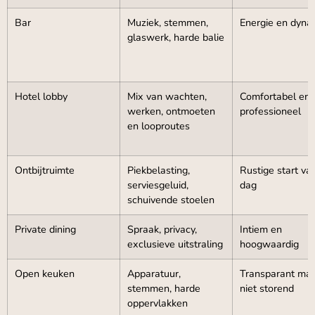
Bar
Muziek, stemmen,
Energie en dyna
glaswerk, harde balie
Hotel lobby
Mix van wachten,
Comfortabel en
werken, ontmoeten
professioneel
en looproutes
Ontbijtruimte
Piekbelasting,
Rustige start va
serviesgeluid,
dag
schuivende stoelen
Private dining
Spraak, privacy,
Intiem en
exclusieve uitstraling
hoogwaardig
Open keuken
Apparatuur,
Transparant ma
stemmen, harde
niet storend
oppervlakken